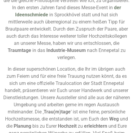
die die gleiche Philosophie vertreten wie ich, zu organisieren.
In den ersten Jahren fand dieses Messe-Event in
der
Ideenschmiede
in Sprockhövel statt und hat sich
mittlerweile auch überregional zu einem heißen Tipp für
Brautpaare entwickelt. Durch den Zuspruch der Paare, aber
auch durch das Interesse weiterer toller Hochzeitskollegen
an unserer Messe, haben wir uns entschlossen, die
Traumtage
in das
Industrie-Museum
nach Ennepetal zu
verlegen.
In dieser superschönen Location, die Ihr im übrigen auch
zum Feiern und für eine freie Trauung nutzen könnt, da es
sich um eine offizielle Traulocation der Stadt Ennepetal
handelt, präsentieren wir Euch unser Handwerk und unserer
Dienstleistungen. Unsere Aussteller sind alle aus der näheren
Umgebung und arbeiten gerne im regen Austausch
miteinander. Die ‚
Trau(m)tage
‘ ist eine feine, persönliche
Hochzeitsmesse, die entstanden ist, um Euch den
Weg
und
die
Planung
bis zu Eurer
Hochzeit
zu
erleichtern
und Eure